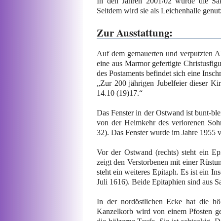
In den Jahren 2001/02 wurde die Sakr
Seitdem wird sie als Leichenhalle genut
Zur Ausstattung:
Auf dem gemauerten und verputzten Alta
eine aus Marmor gefertigte Christusfig
des Postaments befindet sich eine Inschr
„Zur 200 jährigen Jubelfeier diese
14.10 (19)17.“
Das Fenster in der Ostwand ist bunt-blei
von der Heimkehr des verlorenen Sohn
32). Das Fenster wurde im Jahre 1955 
Vor der Ostwand (rechts) steht ein Ep
zeigt den Verstorbenen mit einer Rüstu
steht ein weiteres Epitaph. Es ist ein In
Juli 1616). Beide Epitaphien sind aus Sa
In der nordöstlichen Ecke hat die hö
Kanzelkorb wird von einem Pfosten ges